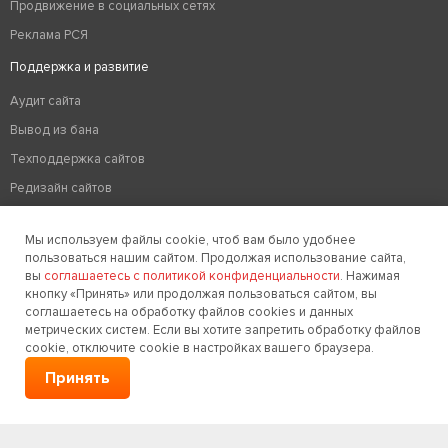
Продвижение в социальных сетях
Реклама РСЯ
Поддержка и развитие
Аудит сайта
Вывод из бана
Техподдержка сайтов
Редизайн сайтов
Хостинг
Мы используем файлы cookie, чтоб вам было удобнее
Оптимизация сайтов
пользоваться нашим сайтом. Продолжая использование сайта,
Удаление вирусов на сайте
вы
соглашаетесь с политикой конфиденциальности
. Нажимая
кнопку «Принять» или продолжая пользоваться сайтом, вы
Дизайн
соглашаетесь на обработку файлов cookies и данных
метрических систем. Если вы хотите запретить обработку файлов
Дизайн сайта
cookie, отключите cookie в настройках вашего браузера.
Разработка логотипа компании
Принять
Создание фирменного стиля