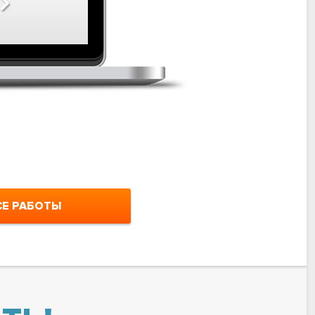
югстроймеханизация.рф
СЕ РАБОТЫ