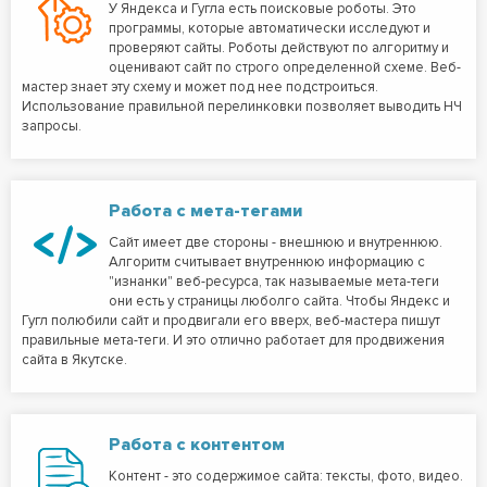
У Яндекса и Гугла есть поисковые роботы. Это
программы, которые автоматически исследуют и
проверяют сайты. Роботы действуют по алгоритму и
оценивают сайт по строго определенной схеме. Веб-
мастер знает эту схему и может под нее подстроиться.
Использование правильной перелинковки позволяет выводить НЧ
запросы.
Работа с мета-тегами
Сайт имеет две стороны - внешнюю и внутреннюю.
Алгоритм считывает внутреннюю информацию с
"изнанки" веб-ресурса, так называемые мета-теги
они есть у страницы люболго сайта. Чтобы Яндекс и
Гугл полюбили сайт и продвигали его вверх, веб-мастера пишут
правильные мета-теги. И это отлично работает для продвижения
сайта в Якутске.
Работа с контентом
Контент - это содержимое сайта: тексты, фото, видео.