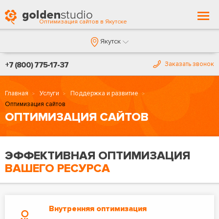
Togg
Оптимизация сайтов в Якутске
navi
Якутск
+7 (800) 775-17-37
Заказать звонок
Главная
Услуги
Поддержка и развитие
Оптимизация сайтов
ОПТИМИЗАЦИЯ САЙТОВ
ЭФФЕКТИВНАЯ ОПТИМИЗАЦИЯ
ВАШЕГО РЕСУРСА
Внутренняя оптимизация