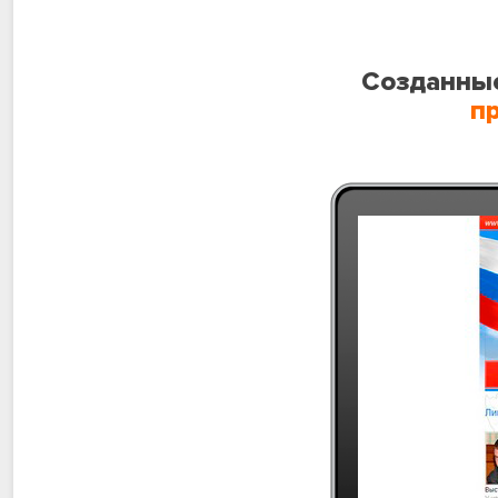
Созданные
п