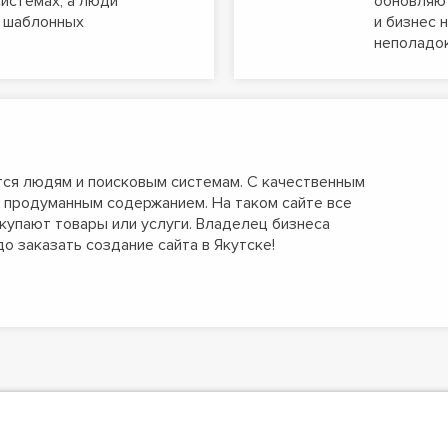
истемах, а люди
обновляют
х шаблонных
и бизнес 
неполадок
тся людям и поисковым системам. С качественным
С продуманным содержанием. На таком сайте все
окупают товары или услуги. Владелец бизнеса
до заказать создание сайта в Якутске!