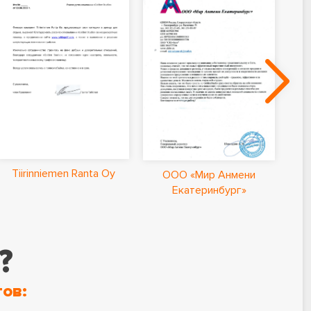
Ла
Tiirinniemen Ranta Oy
ООО «Мир Анмени
Екатеринбург»
?
ов: