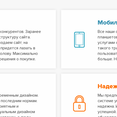
Моби
конкурентов. Заранее
Все наши 
труктуру сайта.
планшетов
оздаем сайт, на
услугами 
 придется лазать в
такого тр
голову. Максимально
пользоват
 решения о покупке.
больше. Н
Наде
временным дизайном.
Мы предпо
 последним нормам.
системе у
риятным и
надежна. 
дуальным дизайном
успешной.