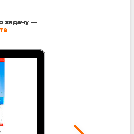
ю задачу —
те