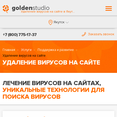
Togg
Удаление вирусов на сайте в Якутске
navi
Якутск
+7 (800) 775-17-37
Заказать звонок
Главная
Услуги
Поддержка и развитие
Удаление вирусов на сайте
УДАЛЕНИЕ ВИРУСОВ НА САЙТЕ
ЛЕЧЕНИЕ ВИРУСОВ НА САЙТАХ,
УНИКАЛЬНЫЕ ТЕХНОЛОГИИ ДЛЯ
ПОИСКА ВИРУСОВ