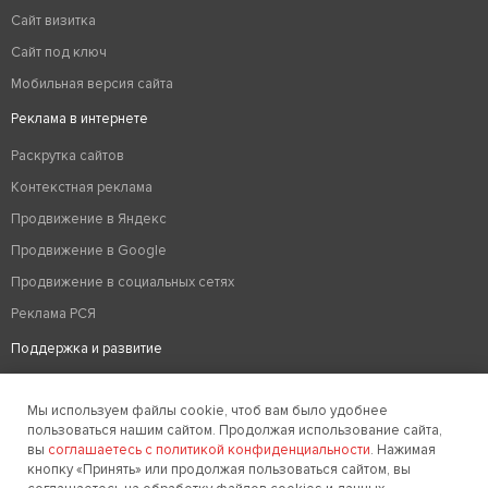
Сайт визитка
Сайт под ключ
Мобильная версия сайта
Реклама в интернете
Раскрутка сайтов
Контекстная реклама
Продвижение в Яндекс
Продвижение в Google
Продвижение в социальных сетях
Реклама РСЯ
Поддержка и развитие
Аудит сайта
Мы используем файлы cookie, чтоб вам было удобнее
Вывод из бана
пользоваться нашим сайтом. Продолжая использование сайта,
Техподдержка сайтов
вы
соглашаетесь с политикой конфиденциальности
. Нажимая
кнопку «Принять» или продолжая пользоваться сайтом, вы
Редизайн сайтов